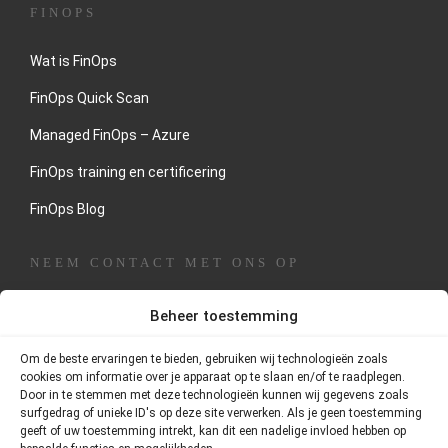
FINOPS
Wat is FinOps
FinOps Quick Scan
Managed FinOps – Azure
FinOps training en certificering
FinOps Blog
NEEM CONTACT MET ONS OP
Heeft u interesse in onze dienstverlening of wilt u een
Beheer toestemming
oriënterend gesprek inplannen dan kunt u direct contact
opnemen met Thornstein Groep.
Om de beste ervaringen te bieden, gebruiken wij technologieën zoals
cookies om informatie over je apparaat op te slaan en/of te raadplegen.
Door in te stemmen met deze technologieën kunnen wij gegevens zoals
Adres:
Postbus 75420, 1070 AK Amsterdam
surfgedrag of unieke ID's op deze site verwerken. Als je geen toestemming
geeft of uw toestemming intrekt, kan dit een nadelige invloed hebben op
Telefoonnummer:
020 – 26 101 55