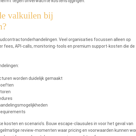
chermt tegen onverwachte kostenstijgingen.
 valkuilen bij
n?
cloudcontractonderhandelingen. Veel organisaties focussen alleen op
r fees, API-calls, monitoring-tools en premium support-kosten die de
ndelingen:
ucturen worden duidelijk gemaakt
hoeften
atoren
cedures
handelingsmogelijkheden
-requirements
ke kosten en scenario’s. Bouw escape-clausules in voor het geval van
r regelmatige review-momenten waar pricing en voorwaarden kunnen wo