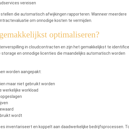
udservices vereisen
e stellen die automatisch afwijkingen rapporteren. Wanneer meerdere
 contractevaluatie om onnodige kosten te vermijden.
gemakkelijkst optimaliseren?
verspilling in cloudcontracten en zijn het gemakkelijkst te identifice
 storage en onnodige licenties die maandelijks automatisch worden
nen worden aangepakt:
ien maar niet gebruikt worden
e werkelijke workload
t opgeslagen
ijven
bewaard
bruikt wordt
ices inventariseert en koppelt aan daadwerkelijke bedrijfsprocessen. T