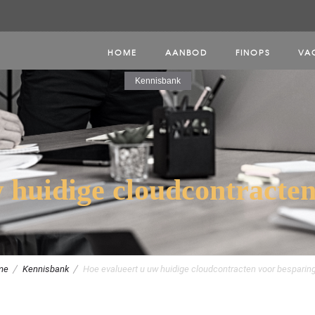
HOME
AANBOD
FINOPS
VA
Kennisbank
 huidige cloudcontracte
me
Kennisbank
Hoe evalueert u uw huidige cloudcontracten voor besparin