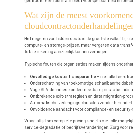
gestructureerd contract biedt voorspelbaarheid en bes
Wat zijn de meest voorkomende
cloudcontractonderhandelinge
Het negeren van hidden costs is de grootste valkuil bij 
compute- en storage-prijzen, maar vergeten data transfe
totale rekening aanzienlijk kunnen verhogen.
Typische fouten die organisaties maken tijdens onderha
Onvolledige kostentransparantie
– niet alle fee-str
Onderschatting van toekomstige schaalbaarheidsbe
Vage SLA-definities zonder meetbare prestatie-indic
Ontbrekende exit-strategieën en data migration-pro
Automatische verlengingsclausules zonder heronder
Onvoldoende aandacht voor compliance- en security
Vraag altijd om complete pricing-sheets met alle mogelij
service-degradatie of bedrijfsveranderingen. Zorg voo