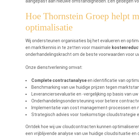
aangepast aan nieuwe omstandigheden. Een gedegen voo
Hoe Thornstein Groep helpt me
optimalisatie
Wij ondersteunen organisaties bij het evalueren en opt
en marktkennis in te zetten voor maximale
kostenreduc
onderhandelingskracht om de beste voorwaarden voor uw 
Onze dienstverlening omvat:
Complete contractanalyse
en identificatie van opti
Benchmarking van uw huidige prijzen tegen marktsta
Leveranciersevaluatie en -vergelijking op basis van u
Onderhandelingsondersteuning voor betere contract
Implementatie van cost management-processen en m
Strategisch advies voor toekomstige cloudstrategie e
Ontdek hoe wij uw cloudcontracten kunnen optimaliseren
een vrijblijvende analyse van uw huidige cloudsituatie e