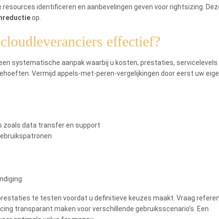
sources identificeren en aanbevelingen geven voor rightsizing. Dez
nreductie
op.
cloudleveranciers effectief?
t een systematische aanpak waarbij u kosten, prestaties, servicelevels
ehoeften. Vermijd appels-met-peren-vergelijkingen door eerst uw eig
s zoals data transfer en support
gebruikspatronen
indiging
estaties te testen voordat u definitieve keuzes maakt. Vraag refere
ricing transparant maken voor verschillende gebruiksscenario’s. Een