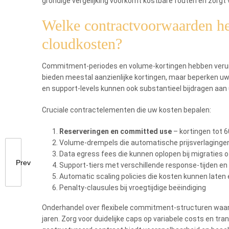
grondige vergelijking voorkomt kostbare fouten en zorgt 
Welke contractvoorwaarden he
cloudkosten?
Commitment-periodes en volume-kortingen hebben veruit
bieden meestal aanzienlijke kortingen, maar beperken uw f
en support-levels kunnen ook substantieel bijdragen aan
Cruciale contractelementen die uw kosten bepalen:
Reserveringen en committed use
– kortingen tot 60
Volume-drempels die automatische prijsverlaginge
Data egress fees die kunnen oplopen bij migraties o
Prev
Support-tiers met verschillende response-tijden en
Automatic scaling policies die kosten kunnen laten
Penalty-clausules bij vroegtijdige beëindiging
Onderhandel over flexibele commitment-structuren waarbi
jaren. Zorg voor duidelijke caps op variabele costs en tra