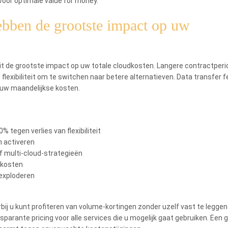
voor optimale value for money.
bben de grootste impact op uw
 de grootste impact op uw totale cloudkosten. Langere contractper
lexibiliteit om te switchen naar betere alternatieven. Data transfer 
 uw maandelijkse kosten.
% tegen verlies van flexibiliteit
n activeren
f multi-cloud-strategieën
 kosten
 exploderen
j u kunt profiteren van volume-kortingen zonder uzelf vast te leggen
nsparante pricing voor alle services die u mogelijk gaat gebruiken. Een 