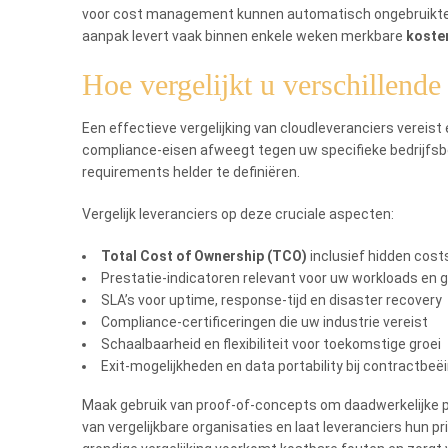
voor cost management kunnen automatisch ongebruikte re
aanpak levert vaak binnen enkele weken merkbare
koste
Hoe vergelijkt u verschillende 
Een effectieve vergelijking van cloudleveranciers vereis
compliance-eisen afweegt tegen uw specifieke bedrijfsb
requirements helder te definiëren.
Vergelijk leveranciers op deze cruciale aspecten:
Total Cost of Ownership (TCO)
inclusief hidden cost
Prestatie-indicatoren relevant voor uw workloads en 
SLA’s voor uptime, response-tijd en disaster recovery
Compliance-certificeringen die uw industrie vereist
Schaalbaarheid en flexibiliteit voor toekomstige groei
Exit-mogelijkheden en data portability bij contractbeë
Maak gebruik van proof-of-concepts om daadwerkelijke pr
van vergelijkbare organisaties en laat leveranciers hun p