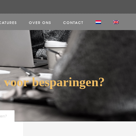
CATURES
OVER ONS
CONTACT
n voor besparingen?
gen?