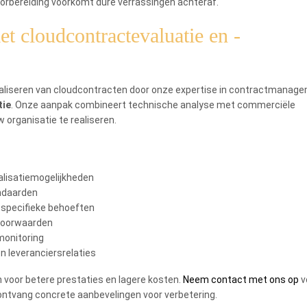
rbereiding voorkomt dure verrassingen achteraf.
t cloudcontractevaluatie en -
imaliseren van cloudcontracten door onze expertise in contractmanag
tie
. Onze aanpak combineert technische analyse met commerciële
organisatie te realiseren.
malisatiemogelijkheden
ndaarden
w specifieke behoeften
voorwaarden
onitoring
n leveranciersrelaties
 voor betere prestaties en lagere kosten.
Neem contact met ons op
v
n ontvang concrete aanbevelingen voor verbetering.