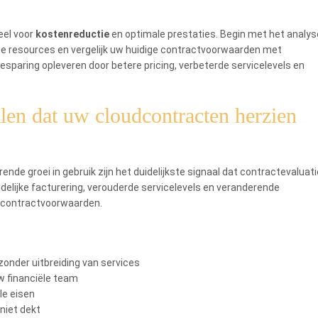
eel voor
kostenreductie
en optimale prestaties. Begin met het analy
te resources en vergelijk uw huidige contractvoorwaarden met
sparing opleveren door betere pricing, verbeterde servicelevels en
alen dat uw cloudcontracten herzien
de groei in gebruik zijn het duidelijkste signaal dat contractevaluati
delijke facturering, verouderde servicelevels en veranderende
ge contractvoorwaarden.
onder uitbreiding van services
uw financiële team
le eisen
niet dekt