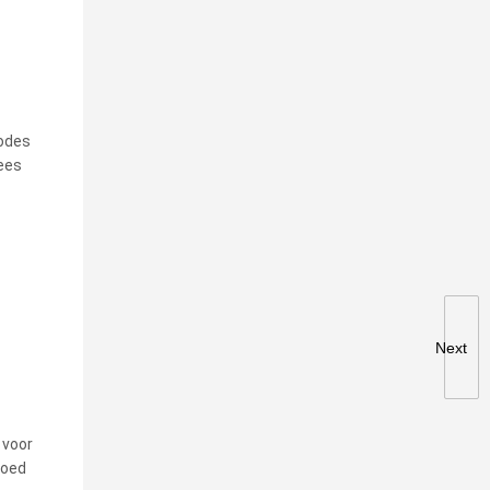
iodes
fees
Next
 voor
goed