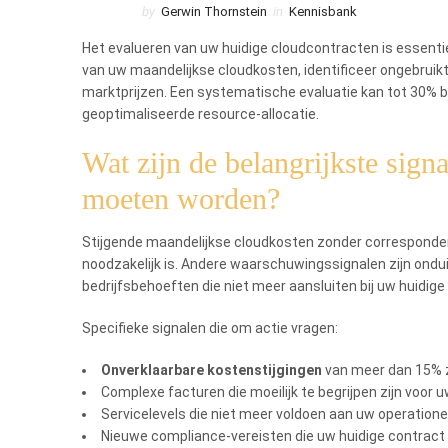
by
Gerwin Thornstein
in
Kennisbank
Het evalueren van uw huidige cloudcontracten is essenti
van uw maandelijkse cloudkosten, identificeer ongebruik
marktprijzen. Een systematische evaluatie kan tot 30% be
geoptimaliseerde resource-allocatie.
Wat zijn de belangrijkste sign
moeten worden?
Stijgende maandelijkse cloudkosten zonder corresponderen
noodzakelijk is. Andere waarschuwingssignalen zijn ondui
bedrijfsbehoeften die niet meer aansluiten bij uw huidi
Specifieke signalen die om actie vragen:
Onverklaarbare kostenstijgingen
van meer dan 15% z
Complexe facturen die moeilijk te begrijpen zijn voor 
Servicelevels die niet meer voldoen aan uw operatione
Nieuwe compliance-vereisten die uw huidige contract 