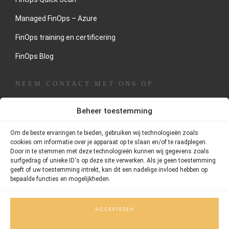
Managed FinOps – Azure
FinOps training en certificering
FinOps Blog
NEEM CONTACT MET ONS OP
Heeft u interesse in onze dienstverlening of wilt u een
Beheer toestemming
oriënterend gesprek inplannen dan kunt u direct contact
opnemen met Thornstein Groep.
Om de beste ervaringen te bieden, gebruiken wij technologieën zoals
cookies om informatie over je apparaat op te slaan en/of te raadplegen.
Door in te stemmen met deze technologieën kunnen wij gegevens zoals
Adres:
Postbus 75420, 1070 AK Amsterdam
surfgedrag of unieke ID's op deze site verwerken. Als je geen toestemming
geeft of uw toestemming intrekt, kan dit een nadelige invloed hebben op
Telefoonnummer:
020 – 26 101 55
bepaalde functies en mogelijkheden.
Email:
info@thornstein.nl
ACCEPTEREN