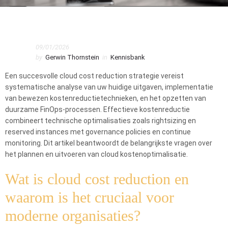
Home
Kennisbank
09/01/2026
Hoe plant u een succesvolle cloud cost reduction strategie?
by
Gerwin Thornstein
in
Kennisbank
Een succesvolle cloud cost reduction strategie vereist
systematische analyse van uw huidige uitgaven, implementatie
van bewezen kostenreductietechnieken, en het opzetten van
duurzame FinOps-processen. Effectieve kostenreductie
combineert technische optimalisaties zoals rightsizing en
reserved instances met governance policies en continue
monitoring. Dit artikel beantwoordt de belangrijkste vragen over
het plannen en uitvoeren van cloud kostenoptimalisatie.
Wat is cloud cost reduction en
waarom is het cruciaal voor
moderne organisaties?