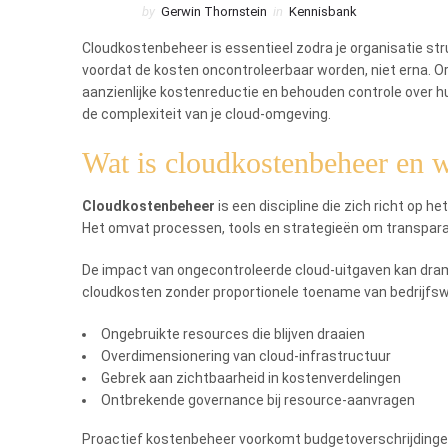
by
Gerwin Thornstein
in
Kennisbank
Cloudkostenbeheer is essentieel zodra je organisatie str
voordat de kosten oncontroleerbaar worden, niet erna. O
aanzienlijke kostenreductie en behouden controle over hu
de complexiteit van je cloud-omgeving.
Wat is cloudkostenbeheer en w
Cloudkostenbeheer
is een discipline die zich richt op 
Het omvat processen, tools en strategieën om transparan
De impact van ongecontroleerde cloud-uitgaven kan drama
cloudkosten zonder proportionele toename van bedrijfswa
Ongebruikte resources die blijven draaien
Overdimensionering van cloud-infrastructuur
Gebrek aan zichtbaarheid in kostenverdelingen
Ontbrekende governance bij resource-aanvragen
Proactief kostenbeheer voorkomt budgetoverschrijdingen 