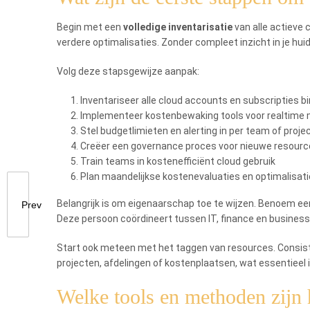
Begin met een
volledige inventarisatie
van alle actieve 
verdere optimalisaties. Zonder compleet inzicht in je huid
Volg deze stapsgewijze aanpak:
Inventariseer alle cloud accounts en subscripties bi
Implementeer kostenbewaking tools voor realtime 
Stel budgetlimieten en alerting in per team of proje
Creëer een governance proces voor nieuwe resour
Train teams in kostenefficiënt cloud gebruik
Plan maandelijkse kostenevaluaties en optimalisat
Belangrijk is om eigenaarschap toe te wijzen. Benoem ee
Prev
Deze persoon coördineert tussen IT, finance en busines
Start ook meteen met het taggen van resources. Consist
projecten, afdelingen of kostenplaatsen, wat essentieel 
Welke tools en methoden zijn h