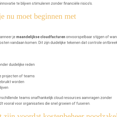
innovatie te blijven stimuleren zonder financiële risico’s.
 je nu moet beginnen met
anneer je
maandelijkse cloudfacturen
onvoorspelbaar stijgen of wa
osten vandaan komen. Dit zijn duidelijke tekenen dat controle ontbreek
nder duidelijke reden
e projecten of teams
gebruikt worden
ijven
verschillende teams onafhankelijk cloud resources aanvragen zonder
t vooral voor organisaties die snel groeien of fuseren.
 zijn voordat kostenbeheer noodzakel