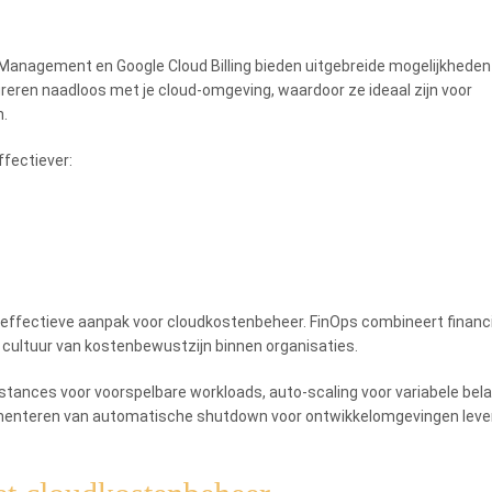
Management en Google Cloud Billing bieden uitgebreide mogelijkheden
greren naadloos met je cloud-omgeving, waardoor ze ideaal zijn voor
n.
ffectiever:
effectieve aanpak voor cloudkostenbeheer. FinOps combineert financ
cultuur van kostenbewustzijn binnen organisaties.
nces voor voorspelbare workloads, auto-scaling voor variabele bela
lementeren van automatische shutdown voor ontwikkelomgevingen leve