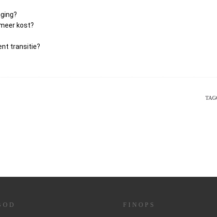
nging?
 meer kost?
ent transitie?
TAG
BOD
FINOPS