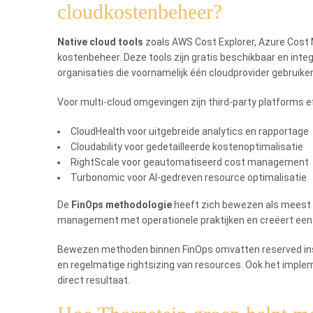
cloudkostenbeheer?
Native cloud tools
zoals AWS Cost Explorer, Azure Cost 
kostenbeheer. Deze tools zijn gratis beschikbaar en inte
organisaties die voornamelijk één cloudprovider gebruike
Voor multi-cloud omgevingen zijn third-party platforms e
CloudHealth voor uitgebreide analytics en rapportage
Cloudability voor gedetailleerde kostenoptimalisatie
RightScale voor geautomatiseerd cost management
Turbonomic voor AI-gedreven resource optimalisatie
De
FinOps methodologie
heeft zich bewezen als meest 
management met operationele praktijken en creëert een 
Bewezen methoden binnen FinOps omvatten reserved insta
en regelmatige rightsizing van resources. Ook het imp
direct resultaat.