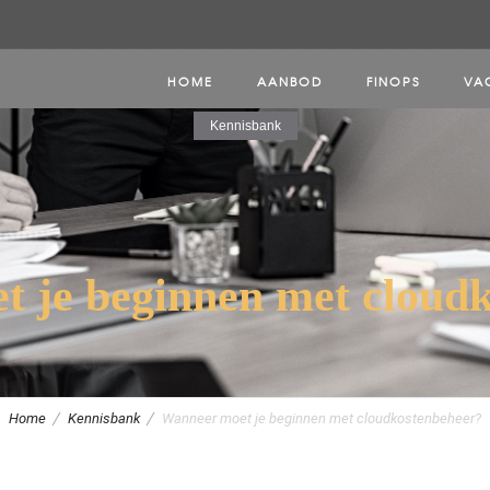
HOME
AANBOD
FINOPS
VA
Kennisbank
 je beginnen met cloud
Home
Kennisbank
Wanneer moet je beginnen met cloudkostenbeheer?