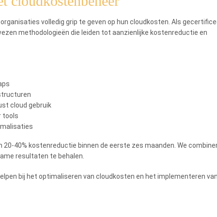
et cloudkostenbeheer
rganisaties volledig grip te geven op hun cloudkosten. Als gecertific
zen methodologieën die leiden tot aanzienlijke kostenreductie en
aps
structuren
st cloud gebruik
 tools
malisaties
sch 20-40% kostenreductie binnen de eerste zes maanden. We combine
ame resultaten te behalen.
elpen bij het optimaliseren van cloudkosten en het implementeren va