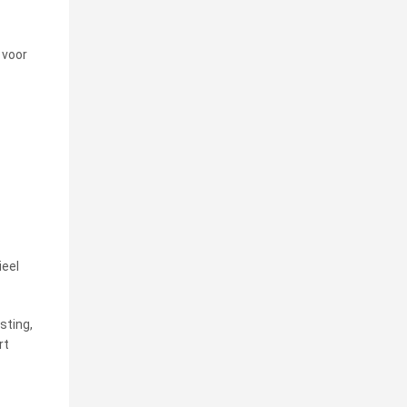
 voor
ieel
sting,
rt