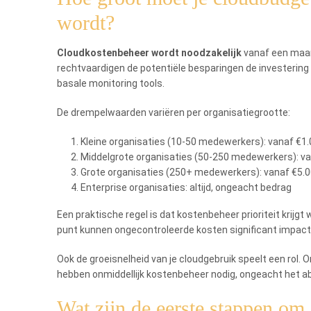
wordt?
Cloudkostenbeheer wordt noodzakelijk
vanaf een maand
rechtvaardigen de potentiële besparingen de investering
basale monitoring tools.
De drempelwaarden variëren per organisatiegrootte:
Kleine organisaties (10-50 medewerkers): vanaf €1
Middelgrote organisaties (50-250 medewerkers): v
Grote organisaties (250+ medewerkers): vanaf €5.
Enterprise organisaties: altijd, ongeacht bedrag
Een praktische regel is dat kostenbeheer prioriteit krijg
punt kunnen ongecontroleerde kosten significant impact 
Ook de groeisnelheid van je cloudgebruik speelt een rol. 
hebben onmiddellijk kostenbeheer nodig, ongeacht het a
Wat zijn de eerste stappen om