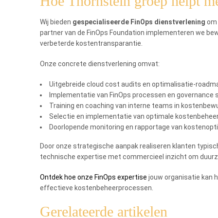
Hoe Thornstein groep helpt m
Wij bieden
gespecialiseerde FinOps dienstverlening
om o
partner van de FinOps Foundation implementeren we bewe
verbeterde kostentransparantie.
Onze concrete dienstverlening omvat:
Uitgebreide cloud cost audits en optimalisatie-roadm
Implementatie van FinOps processen en governance 
Training en coaching van interne teams in kostenbewu
Selectie en implementatie van optimale kostenbeheer
Doorlopende monitoring en rapportage van kostenopti
Door onze strategische aanpak realiseren klanten typi
technische expertise met commercieel inzicht om duurz
Ontdek hoe onze FinOps expertise
jouw organisatie kan h
effectieve kostenbeheerprocessen.
Gerelateerde artikelen