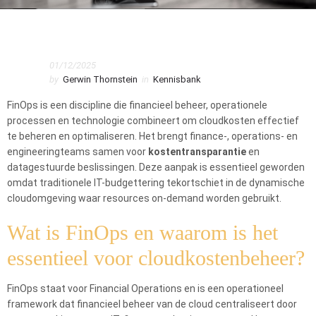
Home
Kennisbank
01/12/2025
Wat betekent FinOps voor cloudkostenbeheer?
by
Gerwin Thornstein
in
Kennisbank
FinOps is een discipline die financieel beheer, operationele
processen en technologie combineert om cloudkosten effectief
te beheren en optimaliseren. Het brengt finance-, operations- en
engineeringteams samen voor
kostentransparantie
en
datagestuurde beslissingen. Deze aanpak is essentieel geworden
omdat traditionele IT-budgettering tekortschiet in de dynamische
cloudomgeving waar resources on-demand worden gebruikt.
Wat is FinOps en waarom is het
essentieel voor cloudkostenbeheer?
FinOps staat voor Financial Operations en is een operationeel
framework dat financieel beheer van de cloud centraliseert door