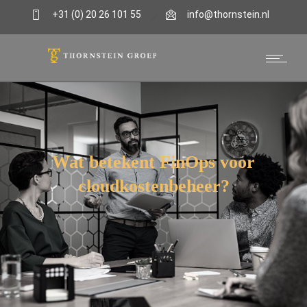
+31 (0) 20 26 101 55
info@thornstein.nl
Kennisbank
Wat betekent FinOps voor
cloudkostenbeheer?